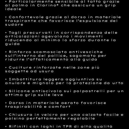
• Particolarmente sensibile al tatto grazie
al palmo in Clarino® che assicura un grip
ideale
• Confortevole grazie al dorso in materiale
traspirante che favorisce l’espulsione del
sudore
• Tagli precurvati in corrispondenza delle
articolazioni agevolano i movimenti
riducendo al minimo lo sforzo durante la
guida
• Rinforzo scamosciato antivesciche
sull’interno del pollice, sagomato per
ridurre l’affaticamento alla guida
• Cuciture rinforzate nelle zone più
soggette ad usura
• Imbottitura leggera aggiuntiva su
anulare e mignolo per la protezione da urto
• Silicone antiscivolo sui polpastrelli per un
ottimo grip sulle leve
• Dorso in materiale aerato favorisce
traspirabilità e comfort
• Chiusura in velcro per una calzata facile e
polsino perfettamente regolabile
• Rifiniti con loghi in TPR di alta qualità