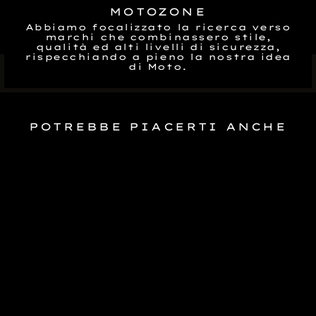
MOTOZONE
Abbiamo focalizzato la ricerca verso
marchi che combinassero stile,
qualità ed alti livelli di sicurezza,
rispecchiando a pieno la nostra idea
di Moto.
POTREBBE PIACERTI ANCHE
Vendita
GUANTI
MOTOCROSS
BLAZE ROSSO
Prezzo
€34,98
Prezzo
€28,00
normale
Salva €6,98
di