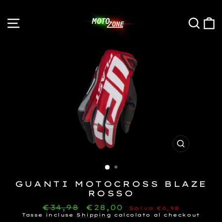
Salta
contenuto
NAVIGAZIONE NEL SITO
CE
ESCI
GUANTI MOTOCROSS BLAZE
ROSSO
Prezzo
€34,98
Prezzo
€28,00
Salva €6,98
normale
di
Tasse incluse
Shipping
calcolato al checkout
vendita