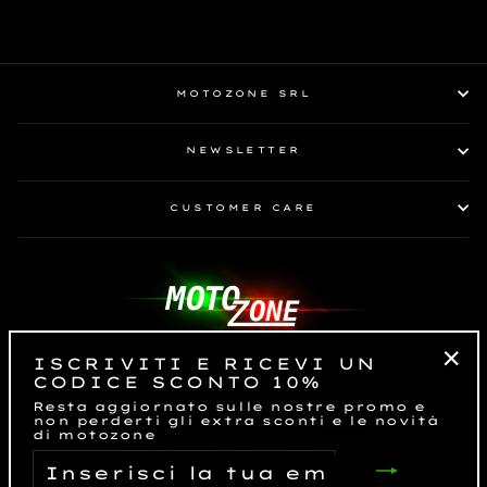
vendita
MOTOZONE SRL
NEWSLETTER
CUSTOMER CARE
ISCRIVITI E RICEVI UN
LINGUA
VALUTA
Italiano
EUR €
CODICE SCONTO 10%
"Es
Resta aggiornato sulle nostre promo e
non perderti gli extra sconti e le novità
di motozone
INSERISCI
LA
TUA
EMAIL